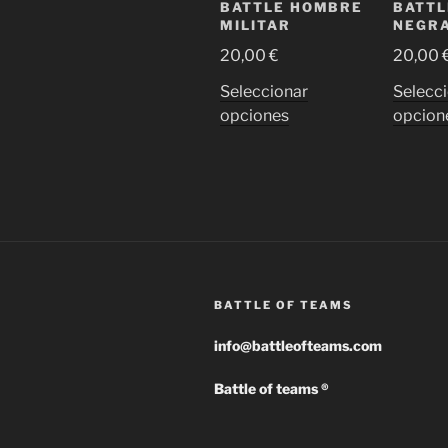
BATTLE HOMBRE
BATTL
MILITAR
NEGR
20,00
€
20,00
Seleccionar
Selecc
Este
opciones
opcion
producto
tiene
múltiples
variantes.
Las
opciones
se
pueden
BATTLE OF TEAMS
elegir
info@battleofteams.com
en
la
Battle of teams ®
página
de