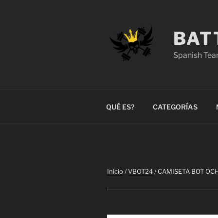
Saltar
al
contenido
BAT
Spanish Tea
QUÉ ES?
CATEGORÍAS
Inicio
/
VBOT24
/ CAMISETA BOT O