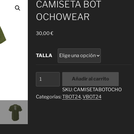
CAMISETA BOT
OCHOWEAR
30,00
€
TALLA
CAMISETA
Añadir al carrito
BOT
OCHOWEAR
SKU:
CAMISETABOTOCHO
cantidad
Categorías:
TBOT24
,
VBOT24