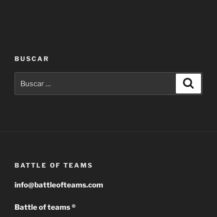
la
la
página
página
de
de
producto
producto
BUSCAR
Buscar
Buscar
por:
BATTLE OF TEAMS
info@battleofteams.com
Battle of teams ®