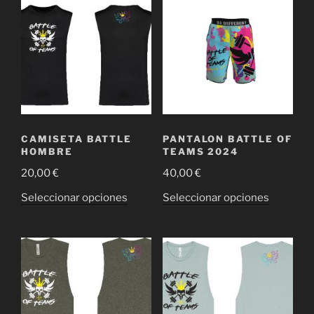
CAMISETA BATTLE
PANTALON BATTLE OF
HOMBRE
TEAMS 2024
20,00
€
40,00
€
Este
Este
Seleccionar opciones
Seleccionar opciones
producto
producto
tiene
tiene
múltiples
múltiple
variantes.
variantes
Las
Las
opciones
opciones