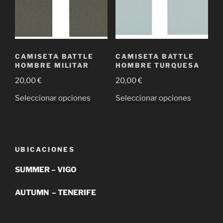
se
se
pueden
pueden
elegir
elegir
en
en
la
la
CAMISETA BATTLE
CAMISETA BATTLE
página
página
HOMBRE MILITAR
HOMBRE TURQUESA
de
de
20,00
€
20,00
€
producto
producto
Este
Este
Seleccionar opciones
Seleccionar opciones
producto
producto
tiene
tiene
múltiples
múltiple
variantes.
variantes
UBICACIONES
Las
Las
opciones
opciones
SUMMER – VIGO
se
se
AUTUMN – TENERIFE
pueden
pueden
elegir
elegir
en
en